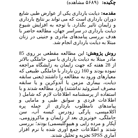
چکیده:
(۵۶۸۹ مشاهده)
مقدمه:
دیابت بارداری یکی از عوارض طبی شایع
دوران بارداری است که می تواند بر نتایج بارداری
و زایمان تاثیر بگذارد. با توجه به افزایش شیوع
دیابت بارداری در سراسر جهان، مطالعه حاضر با
هدف بررسی پیامدهای مادری و جنینی در زنان
مبتلا به دیابت بارداری انجام شد.
روش پژوهش:
این مطالعه مقطعی بر روی 85
مادر مبتلا به دیابت بارداری با سن حاملگی بالاتر
از 28 هفته که جهت زایمان به زایشگاه مراجعه
نموده بودند و 160 زن باردار با حاملگی طبیعی که
معیارهای ورود به مطالعه را داشتند (یعنی سابقه
دیابت، بیماری مزمن یا آندوکرین و یا سابقه
مصرف استروئید نداشتند) وارد مطالعه شدند و با
استفاده از پرسشنامه اطلاعات لازم که شامل (
اطلاعات فردی و سوابق طبی و مامایی و
پیامدهای نامطلوب بارداری از جمله پره
اکلامپسی، پارگی زودرس کیسه آب، سن
حاملگی، خونریزی بعد از زایمان و ماکروزومی،
آپکار و مرده زایی و هیپوگلیسمی) بودند؛ بررسی
شدند و اطلاعات جمع آوری شده با نرم افزار
آماری
SPSS
تجزیه و تحلیل شدند.