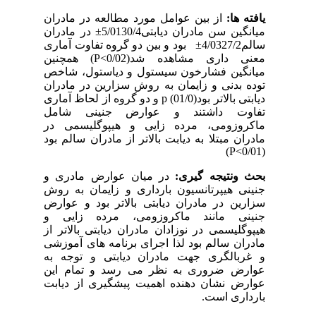
یافته ها:
از بین عوامل مورد مطالعه در مادران
میانگین سن مادران دیابتی30/4
±5/01
در مادران
سالم27/2
±4/03
بود و بین دو گروه تفاوت آماری
معنی داری مشاهده شد(
P<0/02
) همچنین
میانگین فشارخون سیستول و دیاستول، شاخص
توده بدنی و زایمان به روش سزارین در مادران
دیابتی بالاتر بود(01/0)
p
و دو گروه از لحاظ آماری
تفاوت داشتند و عوارض جنینی شامل
ماکروزومی، مرده زایی و هیپوگلیسمی در
مادران مبتلا به دیابت بالاتر از مادران سالم بود
)
P<0/01
(
بحث ونتیجه گیری:
در میان عوارض مادری و
جنینی هیپرتانسیون بارداری و زایمان به روش
سزارین در مادران دیابتی بالاتر بود و عوارض
جنینی مانند ماکروزومی، مرده زایی و
هیپوگلیسمی در نوزادان مادران دیابتی بالاتر از
مادران سالم بود لذا اجرای برنامه های آموزشی
و غربالگری جهت مادران دیابتی و توجه به
عوارض ضروری به نظر می رسد و تمام این
عوارض نشان دهنده اهمیت پیشگیری از دیابت
بارداری است.