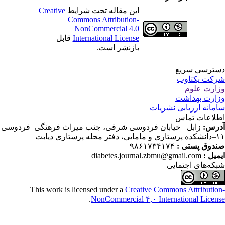
این مقاله تحت شرایط
Creative
Commons Attribution-
NonCommercial 4.0
International License
قابل
بازنشر است.
ترسی سریع
کت یکتاوب
ارت علوم
ارت بهداشت
مانه ارزیابی نشریات
لاعات تماس
رس:
زابل– خیابان فردوسی شرقی، جنب میراث فرهنگی–فردوسی
دفتر مجله پرستاری دیابت
دوق پستی :
۹۸۶۱۷۳۴۱۷۴
میل :
diabetes.journal.zbmu@gmail.com
که‌های اجتمایی
This work is licensed under a
Creative Commons Attributio
.
NonCommercial ۴,۰ International Licen