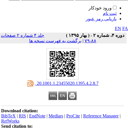
ورود خودکار
ثبت نام
بازیابی رمز عبور
EN
F
دوره ۴، شماره ۲ - ( بهار ۱۳۹۵ )
جلد ۴ شماره ۲ صفحات
۸۸-۷۹
|
برگشت به فهرست نسخه ها
‎ 20.1001.1.23455020.1395.4.2.8.7
Download citation:
BibTeX
|
RIS
|
EndNote
|
Medlars
|
ProCite
|
Reference Manager
|
RefWorks
Send citation to: