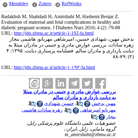
Mendeley
Zotero
RefWorks
Badakhsh M, Shahdadi H, Amirshahi M, Hashemi Benjar Z.
Evaluation of maternal and fetal complications in healthy and
diabetic pregnant women. J Diabetes Nurs 2016; 4 (2) :79-88
URL:
http://jdn.zbmu.ac.ir/article-1-192-fa.html
بدخش مهین، شهدادی حسین، امیرشاهی مهربانو، هاشمی بنجار
زهره سادات. بررسی عوارض مادری و جنینی در مادران مبتلا به
دیابت بارداری و مادران سالم. فصلنامه پرستاری دیابت. ۱۳۹۵; ۴
(۲) :۷۹-۸۸
URL:
http://jdn.zbmu.ac.ir/article-۱-۱۹۲-fa.html
بررسی عوارض مادری و جنینی در مادران مبتلا
به دیابت بارداری و مادران سالم
مهین بدخش
،
حسین شهدادی
،
مهربانو امیرشاهی
،
زهره سادات هاشمی
بنجار
عضو هیات علمی دانشگاه علوم پزشکی زابل،
گروه مامایی، زابل ،ایران ،
m_amirshahi@zbmu.ac.ir