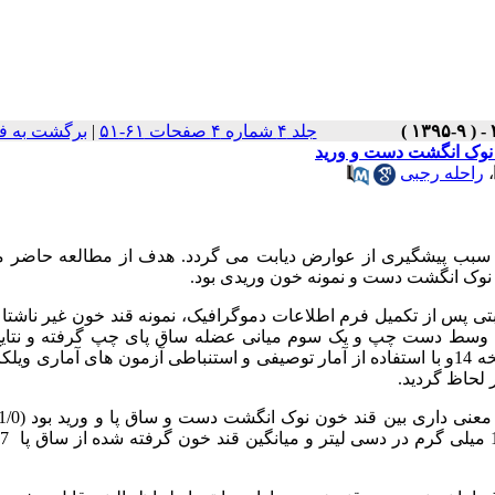
جلد ۴ شماره ۴ صفحات ۶۱-۵۱
|
برگشت به ف
،
راحله رجبی
 و سبب پیشگیری از عوارض دیابت می گردد. هدف از مطالعه حاضر م
ی نوک انگشت دست و نمونه خون وریدی بود.
توصیفی- مقایسه ای ، از 260 بیمار دیابتی پس از تکمیل فرم اطلاعات دموگرافیک، نمونه قند خون غیر ناشتا
شت وسط دست چپ و یک سوم میانی عضله ساق پای چپ گرفته و نتایج 
نسخه 14و با استفاده از آمار توصیفی و استنباطی آزمون های آماری ویل
ی داری بین قند خون نوک انگشت دست و ساق پا و ورید بود (001/0>