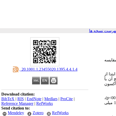
هرست نسخه ها
قایسه
‎ 20.1001.1.23455020.1395.4.4.1.4
 ابتدا از
آن با
کاکسون
Download citation:
)،
p
BibTeX
|
RIS
|
EndNote
|
Medlars
|
ProCite
|
همچنین نتایج نشان داد که میانگین قند خون گرفته شده از انگشت 10 میلی گرم در دسی لیتر و میانگین قند خون گرفته شده از ساق پا 17 میلی
Reference Manager
|
RefWorks
Send citation to:
Mendeley
Zotero
RefWorks