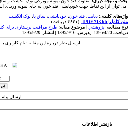
بحث و نتیجه گیری:
تفاوت قند خون نمونه مویرگی نوک انگشت و ساق پا
می توان از این نقاط جهت خودپایشی قند خون به جای نمونه وریدی است
واژه‌های کلیدی:
دیابت
،
قند خون
،
خودپایشی
،
ساق پا
،
نوک انگشت
متن کامل
[PDF 713 kb]
(۴۶۴۱ دریافت)
نوع مطالعه:
پژوهشي
| موضوع مقاله:
طرح مراقبت پرستاری برای کنت
دریافت: 1395/4/20 | پذیرش: 1395/9/16 | انتشار: 1395/9/29
ارسال نظر درباره این مقاله : نام کاربری ی
ارسال پیام 
بازنشر اطلاعات