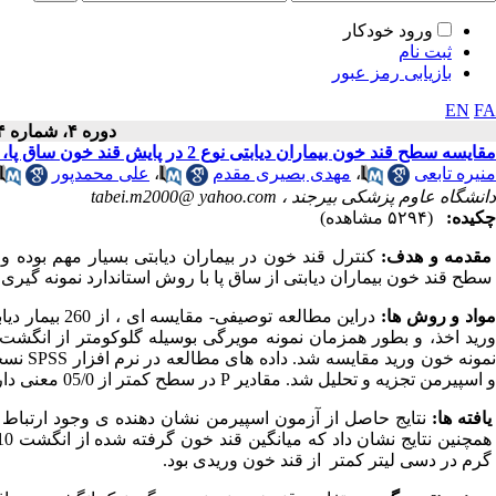
ورود خودکار
ثبت نام
بازیابی رمز عبور
EN
FA
دوره ۴، شماره ۴ - ( ۹-۱۳۹۵ )
مقایسه سطح قند خون بیماران دیابتی نوع 2 در پایش قند خون ساق پا، نوک انگشت دست و ورید
منیره تابعی
،
مهدی بصیری مقدم
،
علی محمدپور
دانشگاه عاوم پزشکی بیرجند ،
tabei.m2000@ yahoo.com
چکیده:
(۵۲۹۴ مشاهده)
مقدمه و هدف:
کنترل قند خون در بیماران دیابتی بسیار مهم بوده
سطح قند خون بیماران دیابتی از ساق پا با روش استاندارد نمونه گیر
واد و روش ها:
دراین مطالعه 
ورید اخذ، و بطور همزمان نمونه مویرگی بوسیله گلوکومتر از انگ
مونه خون ورید مقایسه شد. داده های مطالعه در نرم افزار
SPSS
و اسپیرمن تجزیه و تحلیل شد. مقادیر
P
در سطح کمتر از 05/0 معنی دار لحاظ گردید.
یافته ها:
نتایج حاصل از آزمون اسپیرمن نشان دهنده ی وجود ارتباط معن
گرم در دسی لیتر کمتر از قند خون وریدی بود.