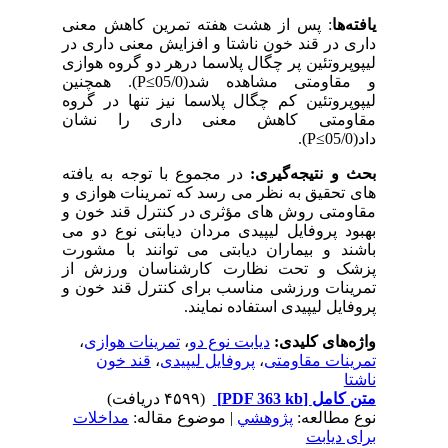
یافته‌ها
: پس از هشت هفته تمرین کاهش معنی
داری در قند خون ناشتا و افزایش معنی داری در
لیپوپروتئین پر چگال پلاسما درهر دو گروه هوازی
و مقاومتی مشاهده شد(05/0≥
(P
. همچنین
لیپوپروتئین کم چگال پلاسما نیز تنها در گروه
مقاومتی کاهش معنی داری را نشان
داد(05/0≥
(P
.
بحث و نتیجه‌گیری:
در مجموع با توجه به یافته
های تحقیق به نظر می رسد که تمرینات هوازی و
مقاومتی روش های مؤثری در کنترل قند خون و
بهبود پروفایل لیپیدی مردان دیابتی نوع دو می
باشند و بیماران دیابتی می توانند با مشورت
پزشک و تحت نظارت کارشناسان ورزش از
تمرینات ورزشی مناسب برای کنترل قند خون و
پروفایل لیپیدی استفاده نمایند.
واژه‌های کلیدی:
دیابت نوع دو
،
تمرینات هوازی
،
تمرینات مقاومتی
،
پروفایل لیپیدی
،
قند خون
ناشتا
متن کامل
[PDF 363 kb]
(۴۵۹۹ دریافت)
نوع مطالعه:
پژوهشي
| موضوع مقاله:
مداخلات
برای دیابت