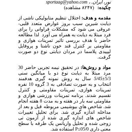
نور، ایران. ،
sportaag@yahoo.com
چکیده:
(۸۲۴۷ مشاهده)
مقدمه و هدف:
اختلال تنظیم متابولیکی ناشی از
دیابت شیرین سبب بروز عوارض متعدد قلبی-
عروقی می شود که مشکلات فراوانی را برای
فرد مبتلا به دیابت به همراه می آورد لذا مطالعه
حاضر با هدف بررسی تاثیر تمرینات هوازی و
مقاومتی بر کنترل قند خون ناشتا و پروفایل
لیپیدی پلاسما در مردان دیابتی نوع دو صورت
گرفت.
مواد و روش‌ها:
در تحقیق نیمه تجربی حاضر 30
مرد مبتلا به دیابت نوع دو با میانگین سنی
5/3±
5/45
سال به روش نمونه گیری هدفمند
انتخاب و به صورت تصادفی به 3 گروه 10 نفره
تمرینات هوازی، تمرینات مقاومتی و کنترل
تقسیم شدند. برنامه تمرینات ورزشی هوازی و
مقاومتی سه بار در هفته و به مدت 8 هفته انجام
شد. شاخص های بیوشیمی مربوطه قبل و بعد از
مداخله اندازه گیری شد. برای تحلیل تغییرات
شاخص های اندازه گیری شده از آزمون تی
زوجی شده و تحلیل واریانس یک طرفه با سطح
معنی داری 05/0≥
P
استفاده شد.