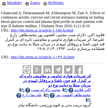
Mendeley
Zotero
RefWorks
Ghalavand A, Delaramnasab M, Afshounpour M, Zare A. Effects of
continuous aerobic exercise and circuit resistance training on fasting
blood glucose control and plasma lipid profile in male patients with
type II diabetes mellitus. J Diabetes Nurs 2016; 4 (1) :8-19
URL:
http://jdn.zbmu.ac.ir/article-1-146-fa.html
قلاوند اکبر، دلارام نسب مجتبی، افشون پور محمدطاهر، زارع
علیرضا. اثر تمرینات هوازی تداومی و مقاومتی دایره ای بر کنترل
قند خون ناشتا و پروفایل لیپیدی در مردان مبتلا به دیابت نوع دو.
فصلنامه پرستاری دیابت. ۱۳۹۴; ۴ (۱) :۸-۱۹
URL:
http://jdn.zbmu.ac.ir/article-۱-۱۴۶-fa.html
اثر تمرینات هوازی تداومی و مقاومتی دایره ای
بر کنترل قند خون ناشتا و پروفایل لیپیدی در
مردان مبتلا به دیابت نوع دو
اکبر قلاوند
،
مجتبی دلارام نسب
،
محمدطاهر افشون پور
،
علیرضا زارع
گروه تربیت بدنی و علوم ورزشی، دانشگاه پیام