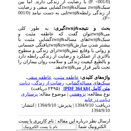
(001/0
<
P
) با رضایت از زندگی دارند. اما بین
سبک&zwnj مساله&zwnjگشایی منفی و رضایت
از زندگی رابطه&zwnjایی به دست نیامد (001/0
).
P>
بحث و نتیجه&zwnjگیری:
به طور کلی
می&zwnjتوان گفت که عاطفه مثبت و
سبک&zwnjهای مساله&zwnjگشایی مثبت با
بیشتر شدن سازش&zwnj&zwnjیافتگی جسمانی
و روانی با وقایع تنش&zwnjزای زندگی و سطوح
بالاتری از عملکرد و رضایت از زندگی رابطه دارد
و بالطبع کیفیت زندگی و سلامت روان بیماران را
تحت تأثیر قرار می&zwnjدهد.
واژه‌های کلیدی:
عاطفه مثبت
،
عاطفه منفی
،
سبک‌های‌ مساله‌گشایی
،
رضایت از زندگی
،
دیابت
متن کامل
[PDF 364 kb]
(۲۴۹۵ دریافت)
نوع مطالعه:
پژوهشي
| موضوع مقاله:
پرستاری
دیابت در خانه
دریافت: 1394/9/10 | پذیرش: 1394/9/10 | انتشار:
1394/9/10
ارسال نظر درباره این مقاله : نام کاربری یا پست
الکترونیک شما: