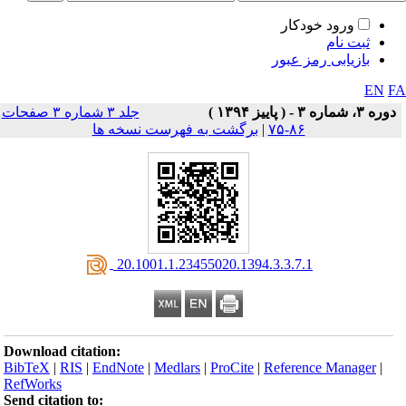
ورود خودکار
ثبت نام
بازیابی رمز عبور
EN
F
دوره ۳، شماره ۳ - ( پاییز ۱۳۹۴ )
جلد ۳ شماره ۳ صفحات
۸۶-۷۵
|
برگشت به فهرست نسخه ها
‎ 20.1001.1.23455020.1394.3.3.7.1
Download citation:
BibTeX
|
RIS
|
EndNote
|
Medlars
|
ProCite
|
Reference Manager
|
RefWorks
Send citation to: