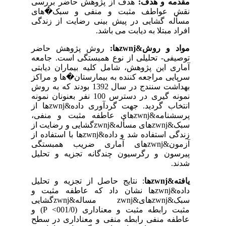
مقدمه و هدف:
هدف از پژوهش حاضر بررسی
نقش عواطف مثبت و منفی و سبک�های
مسأله گشایی در پیش بینی رضایت از زندگی
افراد مبتلا به دیابت می باشد.
مواد و روش&zwnjها:
روش پژوهش حاضر
توصیفی- تحلیلی از نوع همبستگی است. جامعه
آماری این پژوهش، شامل کلیه بیماران دیابتی
سرپایی مراجعه کننده به بیمارستان�ها و مراکز
بهداشت سنندج در سال 1392 بودند که به روش
نمونه گیری در دسترس 100 نفر بعنونان نمونه
انتخاب گردید. جهت گردآوری داده&zwnjها از
پرسشنامه&zwnjهای عاطفه مثبت و منفی،
سبک&zwnjهای مسأله&zwnjگشایی و رضایت از
زندگی استفاده شد و داده&zwnjها با استفاده از
آزمون&zwnjهای آماری ضریب همبستگی
پیرسون و رگرسیون چندگانه تجزیه و تحلیل
شدند.
یافته&zwnjها
: نتایج حاصل از تجزیه و تحلیل
داده&zwnjها نشان داد که عاطفه مثبت و
سبک&zwnjهای&zwnj مساله&zwnjگشایی
مثبت رابطه مثبت و معناداری (001/0
<
P
) و
عاطفه منفی رابطه منفی و معناداری در سطح