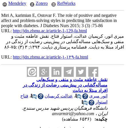
Mendeley
Zotero
RefWorks
Miri A, karimian E, Ostovar F. The role of positive and negative
affect and problem-solving styles in predicting life satisfaction in
people with diabetes. J Diabetes Nurs 2015; 3 (3) :75-86
URL:
http://jdn.zbmu.ac.ir/article-1-129-fa.html
میری انور، کریمیان عدالت، استوار فتاح. نقش عاطفه مثبت و
منفی و سبک‌هایی مساله‌گشایی در پیش‌بینی رضایت از زندگی در
افراد مبتلا به دیابت. فصلنامه پرستاری دیابت. ۱۳۹۴; ۳ (۳) :۷۵-۸۶
URL:
http://jdn.zbmu.ac.ir/article-۱-۱۲۹-fa.html
نقش عاطفه مثبت و منفی و سبک‌هایی
مساله‌گشایی در پیش‌بینی رضایت از زندگی در
افراد مبتلا به دیابت
انور میری
،
عدالت کریمیان
،
فتاح
استوار
دانشگاه فرهنگیان پردیس شهید مدرس سنندج.
ایران ،
anvarmiri@yahoo.com
چکیده:
(۶۵۳۶ مشاهده)