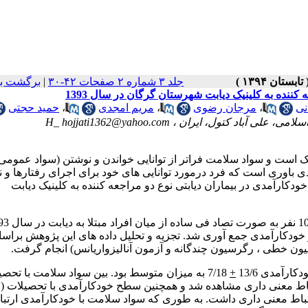
جلد ۳ شماره ۲ صفحات ۴۲-۳۰
|
برگشت به
ننده به کلینیک دیابت شهرستان گرگان در سال 1393
نی
،
مرجان رضوی
،
مریم امجدی
،
حمید حجتی
سلامی، علی آباد کتول، ایران ،
H_ hojjati1362@yahoo.com
یک است و سواد سلامت فراتر از توانایی خواندن و نوشتن (سواد عمومی)
باوری است که فرد درمورد توانایی های خود برای اجرای رفتارها و نت
کارآمدی در بیماران دیابتی نوع دو مراجعه کننده به کلینیک دیابت
در یک مطالعه توصیفی &ndash همبستگی 100 نفر 
 خودکارآمدی جمع آوری شد. تجزیه و تحلیل داده های این پژوهش برا
یون خطی ، رگرسیون چندگانه و آزمون آنالیزواریانس) انجام گرفت.
+
7/18 به میزان متوسط بود. بین سواد سلامت با تحصی
شغل ( P=0/02 ) و دسترسی به منابع اطلاعاتی( P=0/01 ) ارتباط معنی داری مشاهده شد و همچنین سطح خودکارآمدی با تحصیلات (
، شغل ( P=0/001 ) و دسترسی به منابع اطلاعاتی( P=0/04 ) ارتباط معنی داری داشت. به طوری که سواد سلامت با خودکارآمدی ارت