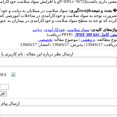
معنی داری داشت(
(P<0/01,r =0/72
و با افزایش سواد سلامت خودکارامد
�
بحث و نتیجه&zwnjگیری:
سواد سلامت در مبتلایان به دیابت و خودک
ضرورت توجه به سواد سلامت و خودکارآمدی در مداخلات آموزشی که برا
کرده که تو جه به سطح سواد سلامت و خودکارآمدی در بیماران به عنو
واژه‌های کلیدی:
سواد سلامت
،
خودکارآمدی
،
دیابت
متن کامل
[PDF 309 kb]
(۳۳۶۳ دریافت)
نوع مطالعه:
پژوهشي
| موضوع مقاله:
تخصصي
دریافت: 1394/6/17 | پذیرش: 1394/6/17 | انتشار: 1394/6/17
ارسال نظر درباره این مقاله : نام کاربری ی
ارسال پیام 