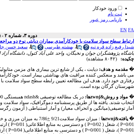
ورود خودکار
ثبت نام
بازیابی رمز عبور
EN
FA
دوره ۳، شماره ۲ - ( تابستان ۱۳۹۴ )
ارتباط سطح سواد سلامت با خودکارآمدی بیماران دیابتی نوع دو مراجعه ک
شیدا رفیع زاده قره تپه
،
بهشته طبرسی
،
سعید حسن جا
باشگاه پژوهشگران جوان و نخبگان، واحد علی آباد کتول، دانشگاه آزاد ا
چکیده:
(۸۰۴۲ مشاهده)
�
مقدمه و هدف:
دیابت ، یکی از شایع ترین بیماری های مزمن متابول
می باشد و منعکس کننده مراقبت های بهداشتی بیمار است. خودکارآمدی 
رفتاری خود دارد. هدف این مطالعه تعیین رابطه سطح سواد سلامت با خود
شهرستان گرگان بوده است.
�
مواد و روش&zwnjها:
انتخاب شدند. یافته ها از طریق پرسشنامه دموگرافیک، سواد سلامت و
آمار توصیفی(میانگین و انحراف معیار) و آمار استنباطی ( آزمون رگرس
�
یافته&zwnjها
: میزان سواد سلامت9/21
+
7/86 به میزان مرزی و خودکارآمدی 13/6
P=0/01 )، 
P=0/01 )