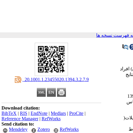
 فهرست نسخه ها
 افراد
ایج
‎ 20.1001.1.23455020.1394.3.2.7.9
به صورت تصاد فی ساده از میان افراد مبتلا به دیابت در سال 1393
ساس
Download citation:
BibTeX
|
RIS
|
EndNote
|
Medlars
|
ProCite
|
لات(
Reference Manager
|
RefWorks
Send citation to:
باط
Mendeley
Zotero
RefWorks