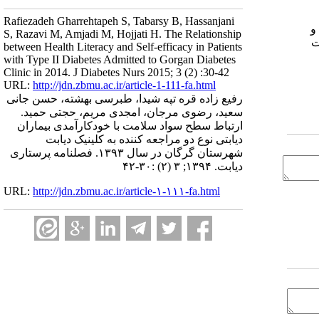
Rafiezadeh Gharrehtapeh S, Tabarsy B, Hassanjani
و
S, Razavi M, Amjadi M, Hojjati H. The Relationship
ت
between Health Literacy and Self-efficacy in Patients
with Type II Diabetes Admitted to Gorgan Diabetes
Clinic in 2014. J Diabetes Nurs 2015; 3 (2) :30-42
URL:
http://jdn.zbmu.ac.ir/article-1-111-fa.html
رفیع زاده قره تپه شیدا، طبرسی بهشته، حسن جانی
سعید، رضوی مرجان، امجدی مریم، حجتی حمید.
ارتباط سطح سواد سلامت با خودکارآمدی بیماران
دیابتی نوع دو مراجعه کننده به کلینیک دیابت
شهرستان گرگان در سال ۱۳۹۳. فصلنامه پرستاری
دیابت. ۱۳۹۴; ۳ (۲) :۳۰-۴۲
URL:
http://jdn.zbmu.ac.ir/article-۱-۱۱۱-fa.html