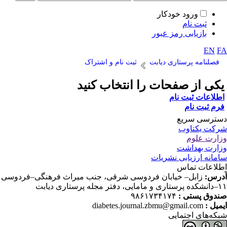
ورود خودکار
ثبت نام
بازیابی رمز عبور
EN
F
فصلنامه پرستاری دیابت
ثبت نام و اشتراک
کی از صفحات را انتخاب کنید
طلاعات ثبت نام
رم ثبت نام
ترسی سریع
کت یکتاوب
ارت علوم
ارت بهداشت
مانه ارزیابی نشریات
لاعات تماس
رس:
زابل– خیابان فردوسی شرقی، جنب میراث فرهنگی–فردوسی
دفتر مجله پرستاری دیابت
دوق پستی :
۹۸۶۱۷۳۴۱۷۴
میل :
diabetes.journal.zbmu@gmail.com
که‌های اجتمایی