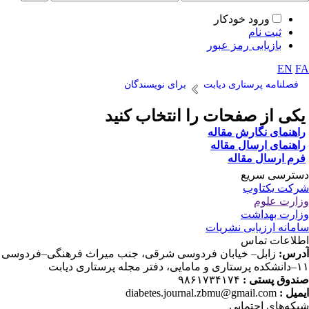
ورود خودکار
ثبت نام
بازیابی رمز عبور
EN
F
فصلنامه پرستاری دیابت
برای نویسندگان
کی از صفحات را انتخاب کنید
اهنمای نگارش مقاله
اهنمای ارسال مقاله
رم ارسال مقاله
ترسی سریع
کت یکتاوب
ارت علوم
ارت بهداشت
مانه ارزیابی نشریات
لاعات تماس
رس:
زابل– خیابان فردوسی شرقی، جنب میراث فرهنگی–فردوسی
دفتر مجله پرستاری دیابت
دوق پستی :
۹۸۶۱۷۳۴۱۷۴
میل :
diabetes.journal.zbmu@gmail.com
که‌های اجتمایی