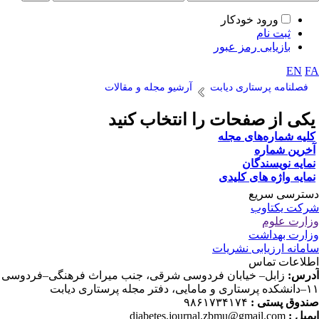
ورود خودکار
ثبت نام
بازیابی رمز عبور
EN
F
فصلنامه پرستاری دیابت
آرشیو مجله و مقالات
کی از صفحات را انتخاب کنید
لیه شماره‌های مجله
خرین شماره
مایه نویسندگان
مایه واژه های کلیدی
ترسی سریع
کت یکتاوب
ارت علوم
ارت بهداشت
مانه ارزیابی نشریات
لاعات تماس
رس:
زابل– خیابان فردوسی شرقی، جنب میراث فرهنگی–فردوسی
دفتر مجله پرستاری دیابت
دوق پستی :
۹۸۶۱۷۳۴۱۷۴
میل :
diabetes.journal.zbmu@gmail.com