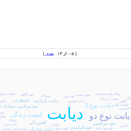
[ ۰-۵ از ۱۳
بعدی
]
سلامت معنو
ویژگی های شخصیتی
ذهن آگاهی
سواد سلامت
نوروپاتی
قند خون
لگی
تبعیت از درمان
اضطراب
دیابت بارداری
دیابت ملیتوس
سالمن
آگاهی
دیابت نوع 2
سلامت روان
بیماران د
خودمراقبتی
دیابت
استرس
یابت نوع دو
آمو
کیفیت زندگی
رفتار
نوجوان
افسردگی
خود مراقبتی
دیابت نوع 1
سالمند
نگرش
خودکارآمدی
دیابت نوع یک
کیفیت خواب
قند خون ناشتا
درمان شناختی رفتاری