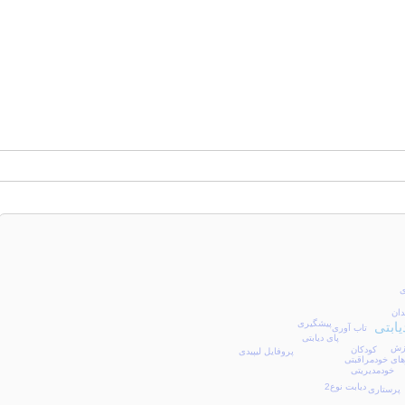
ی
دان
پیشگیری
یابتی
تاب آوری
پای دیابتی
زش
کودکان
پروفایل لیپیدی
های خودمراقبتی
خودمدیریتی
دیابت نوع2
پرستاری