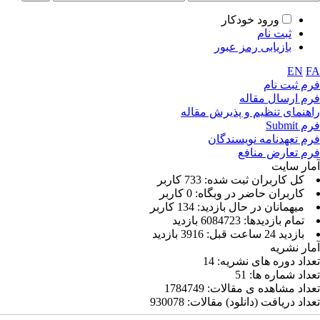
ورود خودکار
ثبت نام
بازیابی رمز عبور
EN
FA
فرم ثبت نام
فرم ارسال مقاله
راهنمای تنظیم و پذیرش مقاله
فرم Submit
فرم تعهدنامه نویسندگان
فرم تعارض منافع
آمار سایت
كل کاربران ثبت شده: 733 کاربر
کاربران حاضر در وبگاه: 0 کاربر
ميهمانان در حال بازديد: 134 کاربر
تمام بازديد‌ها: 6084723 بازدید
بازديد 24 ساعت قبل: 3916 بازدید
آمار نشریه
تعداد دوره های نشریه:
14
تعداد شماره ها:
51
تعداد مشاهده ی مقالات:
1784749
تعداد دریافت (دانلود) مقالات:
930078