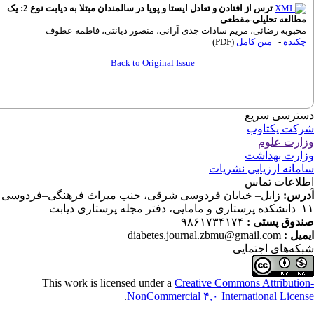
ترس از افتادن و تعادل ایستا و پویا در سالمندان مبتلا به دیابت نوع 2: یک
طالعه تحلیلی-مقطعی
حبوبه رضائی، مریم سادات جدی آرانی، منصور دیانتی، فاطمه عطوف
کیده
-
متن کامل
(PDF)
Back to Original Issue
ترسی سریع
کت یکتاوب
ارت علوم
ارت بهداشت
مانه ارزیابی نشریات
لاعات تماس
رس:
زابل– خیابان فردوسی شرقی، جنب میراث فرهنگی–فردوسی
جله پرستاری دیابت
دوق پستی :
۹۸۶۱۷۳۴۱۷۴
میل :
diabetes.journal.zbmu@gmail.com
که‌های اجتمایی
This work is licensed under a
Creative Commons Attributio
.
NonCommercial ۴,۰ International Licen