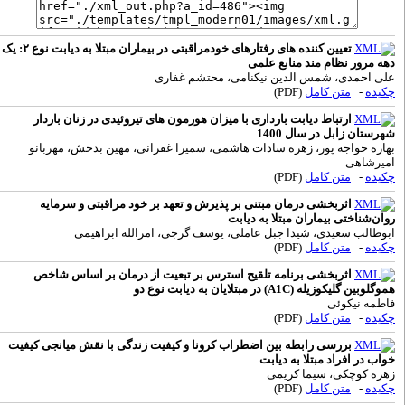
تعیین کننده های رفتارهای خودمراقبتی در بیماران مبتلا به دیابت نوع ۲: یک
هه مرور نظام مند منابع علمی
لی احمدی، شمس الدین نیکنامی، محتشم غفاری
کیده
-
متن کامل
(PDF)
ارتباط دیابت بارداری با میزان هورمون های تیروئیدی در زنان باردار
هرستان زابل در سال 1400
هاره خواجه پور، زهره سادات هاشمی، سمیرا غفرانی، مهین بدخش، مهربانو
میرشاهی
کیده
-
متن کامل
(PDF)
اثربخشی درمان مبتنی بر پذیرش و تعهد بر خود مراقبتی و سرمایه
وان‌شناختی بیماران مبتلا به دیابت
بوطالب سعیدی، شیدا جبل عاملی، یوسف گرجی، امرالله ابراهیمی
کیده
-
متن کامل
(PDF)
اثربخشی برنامه تلقیح استرس بر تبعیت از درمان بر اساس شاخص
موگلوبین گلیکوزیله (A1C) در مبتلایان به دیابت نوع دو
اطمه نیکوئی
کیده
-
متن کامل
(PDF)
بررسی رابطه بین اضطراب کرونا و کیفیت زندگی با نقش میانجی کیفیت
واب در افراد مبتلا به دیابت
هره کوچکی، سیما کریمی
کیده
-
متن کامل
(PDF)