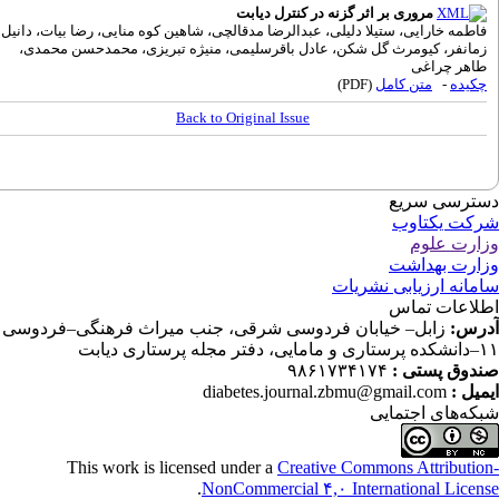
مروری بر اثر گزنه در کنترل دیابت
اطمه خارایی، ستیلا دلیلی، عبدالرضا مدقالچی، شاهین کوه منایی، رضا بیات، دانیل
مانفر، کیومرث گل شکن، عادل باقرسلیمی، منیژه تبریزی، محمدحسن محمدی،
اهر چراغی
کیده
-
متن کامل
(PDF)
Back to Original Issue
ترسی سریع
کت یکتاوب
ارت علوم
ارت بهداشت
مانه ارزیابی نشریات
لاعات تماس
رس:
زابل– خیابان فردوسی شرقی، جنب میراث فرهنگی–فردوسی
جله پرستاری دیابت
دوق پستی :
۹۸۶۱۷۳۴۱۷۴
میل :
diabetes.journal.zbmu@gmail.com
که‌های اجتمایی
This work is licensed under a
Creative Commons Attributio
.
NonCommercial ۴,۰ International Licen