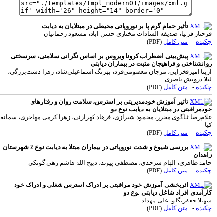
تأثیر حمام گرم پا بر نوروپاتی محیطی در مبتلایان به دیابت
رحناز فرنیا، صدیقه السادات مختاری حسن اباد، مسعود رحمانیان
کیده
-
متن کامل
(PDF)
پیش‌بینی اضطراب کرونا ویروس بر اساس نگرانی سلامتی، سرسختی
وانشناختی و فراهیجان مثبت در بیماران دیابتی
زیتا امیرفخرایی، مرجان معصومی‌فرد، بهرنگ اسماعیلی‌شاد، زهرا دشت‌بزرگی،
یلا درویش باصری
کیده
-
متن کامل
(PDF)
تاثیر آموزش خودمدیریتی بر استرس، سلامت روان و رفتارهای
ودمراقبتی در مبتلایان به دیابت نوع دو
لام‌رضا ثناگوی محرر، محمود شیرازی، فرهاد کهرازئی، زهرا کرمی مهاجری، سمانه
یا
کیده
-
متن کامل
(PDF)
بررسی شیوع و شدت نوروپاتی در بیماران مبتلا به دیابت نوع 2 شهرستان
اهدان
امد طاهری، الهام سرحدی، مصطفی پیوند، ذبیح الله هاشم زهی گونکی
کیده
-
متن کامل
(PDF)
اثربخشی آموزش خود مراقبتی بر ادراک استرس شغلی و ادراک خود
ارآمدی افراد شاغل دیابتی نوع دو
هیلا جعفربگلو، علی مهداد
کیده
-
متن کامل
(PDF)