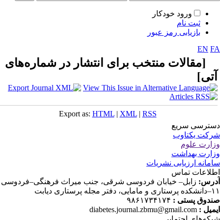
ورود خودکار
ثبت نام
بازیابی رمز عبور
EN
F
مقالات منتخب برای انتشار در شماره‌های
تی
]
Export as:
HTML
|
XML
|
RSS
ترسی سریع
کت یکتاوب
ارت علوم
ارت بهداشت
مانه ارزیابی نشریات
لاعات تماس
رس:
زابل– خیابان فردوسی شرقی، جنب میراث فرهنگی–فردوسی
دفتر مجله پرستاری دیابت
دوق پستی :
۹۸۶۱۷۳۴۱۷۴
میل :
diabetes.journal.zbmu@gmail.com
که‌های اجتمایی