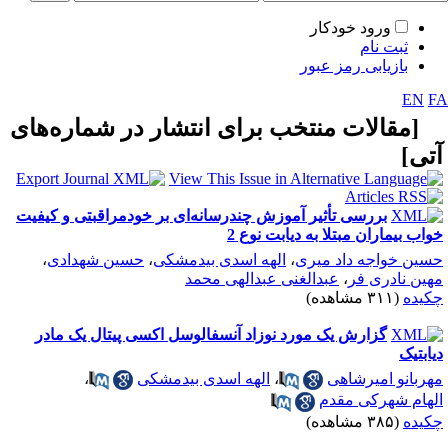
ورود خودکار
ثبت نام
بازیابی رمز عبور
EN
F
مقالات منتخب برای انتشار در شماره‌های
تی
]
بررسی تأثیر آموزش چندرسانه‌ای بر خودمراقبتی و کیفیت
واب بیماران مبتلا به دیابت نوع 2
سین خواجه داد میری
،
الهه اسدی بیدمشکی
،
حسین شهدادی
،
هین نادری فر
،
عبدالغنی عبدالهی محمد
کیده
(۳۱۱ مشاهده)
گزارش یک مورد نوزاد آنسفالوسل اکسی پیتال یک مادر
یابتیک
هربانو امیرشاهی
،
الهه اسدی بیدمشکی
،
لهام شهرکی مقدم
کیده
(۳۸۵ مشاهده)