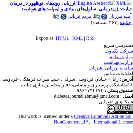
ارزیابی روندهای نوظهور در درمان
یابت: ژن‌درمانی، سلول‌های بنیادی و ایمپلنت‌های هوشمند
منه مرزبان
،
مریم قربانی
کیده
(۳۶۷ مشاهده)
Export as:
HTML
|
XML
|
RSS
ترسی سریع
کت یکتاوب
ارت علوم
ارت بهداشت
مانه ارزیابی نشریات
لاعات تماس
رس:
زابل– خیابان فردوسی شرقی، جنب میراث فرهنگی–فردوسی
دفتر مجله پرستاری دیابت
دوق پستی :
۹۸۶۱۷۳۴۱۷۴
میل :
diabetes.journal.zbmu@gmail.com
که‌های اجتمایی
This work is licensed under a
Creative Commons Attributio
.
NonCommercial ۴,۰ International Licen