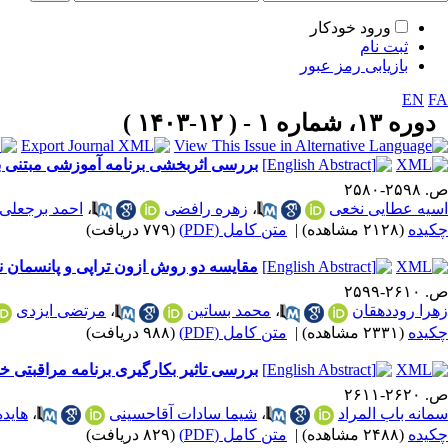
ورود خودکار
ثبت نام
بازیابی رمز عبور
EN
FA
دوره ۱۳، شماره ۱ - ( ۱۲-۱۴۰۳ )
بررسی اثربخشی برنامه آموزشی مبتنی بر د
ص. ۲۵۹۸-۲۵۸۰
اسیه عطایی نخعی
،
زهره رافضی
،
احمد برجعلی
چکیده
(۲۱۲۸ مشاهده)
|
متن کامل (PDF)
(۷۷۹ دریافت)
مقایسه دو روش ازون تراپی و پانسمان نوی
ص. ۲۶۱۰-۲۵۹۹
زهرا روددهقان
،
محمد بساتین
،
مرتضی ایزدی
چکیده
(۲۳۳۱ مشاهده)
|
متن کامل (PDF)
(۹۸۸ دریافت)
بررسی تاثیر بکارگیری برنامه مراقبتی خان
ص. ۲۶۲۰-۲۶۱۱
سمانه باب المراد
،
شیما سادات آقاحسینی
،
هایده
چکیده
(۲۴۸۸ مشاهده)
|
متن کامل (PDF)
(۸۲۹ دریافت)