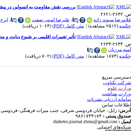
بررسی نقش مقاومت به انسولین در پیشر
ص. ۲۶۳۲-۲۶۲۱
غلامرضا سیوند زاده
،
علیرضا امینی صفت
،
ایرج
چکیده
(۲۵۱۲ مشاهده)
|
متن کامل (PDF)
(۱۰۶۳ دریافت)
تأثیر تغییرات اقلیمی بر شیوع دیابت و م
ص. ۲۶۳۴-۲۶۳۳
آمنه مرزبان
چکیده
(۱۸۷۴ مشاهده)
|
متن کامل (PDF)
(۷۰۲ دریافت)
دسترسی سریع
شرکت یکتاوب
وزارت علوم
وزارت بهداشت
سامانه ارزیابی نشریات
اطلاعات تماس
آدرس:
زابل– خیابان فردوسی شرقی، جنب میراث فرهنگی–فردوسی ۱۱–دانشکده پرستاری و مامایی، دفتر مجله پرستاری دیابت
صندوق پستی :
۹۸۶۱۷۳۴۱۷۴
ایمیل :
diabetes.journal.zbmu@gmail.com
شبکه‌های اجتمایی