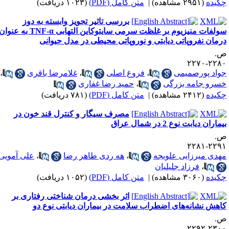
کیده
(۲۹۵۱ مشاهده)
|
متن کامل (PDF)
(۱۰۲۳ دریافت)
بررسی تاثیر تجویز وابسته به دوز
سولفات منیزیوم بر غلظت سرمی سایتوکاین التهابی TNF-α به عنوان
رمان نفروپاتی دیابتی و نوروپاتی محیطی در مدل حیوانی
.
۲۲۸۰-۲۲
واد پورصمیمی
،
فروغ اصلی
،
غلامرضا باقری
،
سرو جامه بزرگی
،
حمید رضا غفاری
کیده
(۲۴۱۲ مشاهده)
|
متن کامل (PDF)
(۷۸۱ دریافت)
مصرف سیگار و کنترل قند خون در
ماران دیابت نوع 2 در شمال عراق
.
۲۲۹۱-۲۲
هدی میرزایی علویجه
،
هه ردی طاهر رضا
،
علی آمویی
،
فرزاد جلیلیان
کیده
(۳۰۶۰ مشاهده)
|
متن کامل (PDF)
(۱۰۵۲ دریافت)
اثر بخشی درمان شناختی رفتاری بر
اهش نشانه‌های اضطراب سلامت در بیماران دیابتی نوع دو
.
۲۳۰۰-۲۲