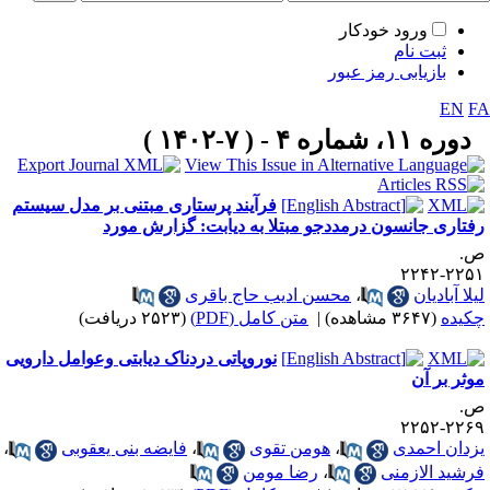
ورود خودکار
ثبت نام
بازیابی رمز عبور
EN
F
دوره ۱۱، شماره ۴ - ( ۷-۱۴۰۲ )
فرآیند پرستاری مبتنی بر مدل سیستم
فتاری جانسون درمددجو مبتلا به دیابت: گزارش مورد
.
۲۲۵۱-۲۲
یلا آبادیان
،
محسن ادیب حاج باقری
کیده
(۳۶۴۷ مشاهده)
|
متن کامل (PDF)
(۲۵۲۳ دریافت)
نوروپاتی دردناک دیابتی وعوامل دارویی
وثر بر آن
.
۲۲۶۹-۲۲
زدان احمدی
،
هومن تقوی
،
فایضه بنی یعقوبی
،
رشید الازمنی
،
رضا مومن