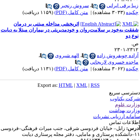
یبا برقی ایرانی
،
سروش رنجبر
کیده
(۳۰۳۳ مشاهده)
|
متن کامل (PDF)
(۱۱۵۹ دریافت)
اثربخشی مداخله مبتنی بر درمان
فقت ‌به‌خود بر سلامت‌روان و خودمدیریتی در بیماران مبتلا به دیابت
وع دو
.
۲۳۱۲-۲۳
زاده چوبفروش زاده
،
الهه شیروی
،
اجده خسروی لاریجانی
کیده
(۳۰۶۲ مشاهده)
|
متن کامل (PDF)
(۱۱۳۱ دریافت)
Export as:
HTML
|
XML
|
RSS
ترسی سریع
کت یکتاوب
ارت علوم
ارت بهداشت
مانه ارزیابی نشریات
لاعات تماس
رس:
زابل– خیابان فردوسی شرقی، جنب میراث فرهنگی–فردوسی
دفتر مجله پرستاری دیابت