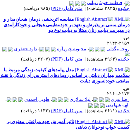
،
فاطمه خوش بیانی
کیده
(۲۸۳۵ مشاهده)
|
متن کامل (PDF)
(۹۸۵ دریافت)
مقایسه اثربخشی درمان هیجان‌مدار و
رمان مبتنی بر پذیرش و تعهد بر خودتنظیمی هیجانی و خودکارآمدی
ر مدیریت دیابت زنان مبتلا به دیابت نوع دو
.
۲۱۵۹-۲۱
وجا بیگدلی
،
محبوبه چین آوه
،
داود جعفری
کیده
(۳۹۶۴ مشاهده)
|
متن کامل (PDF)
(۲۲۰۷ دریافت)
مدل پیامدهای کیفیت زندگی مرتبط با
لامت بیماران دیابتی بر اساس رویدادهای استرس‌زای زندگی با نقش
یانجی خوددلسوزی دیابت
.
۲۱۷۳-۲۱
ضا نوری
،
لیلا سالاری
،
طوبی احمدی
،
لهه شهامتی
کیده
(۳۶۱۱ مشاهده)
|
متن کامل (PDF)
(۱۱۳۲ دریافت)
تاثیر آموزش خود مراقبتی معنوی بر
یفیت خواب نوجوانان دیابتی