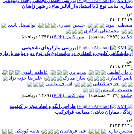
بررسی احتمال تجمعی رخداد رتینوپاتی
اری دیابت نوع 2 با استفاده از آنالیز بقاء در شهر زاهدان
.
۲۱۱۷-۲۱
صطفی پیوند
،
حسین انصاری
،
ابوالفضل پاینده
،
محمدعلی یادگاری
کیده
(۲۷۹۴ مشاهده)
|
متن کامل (PDF)
(۱۳۹۲ دریافت)
بررسی مارکرهای تشخیصی
زمایشگاهی کلیوی و انعقادی در دیابت نوع یک, نوع دو و دیابت بارداری
.
۲۱۳۱-۲۱
رمان لطیفی
،
مریم بان
،
عاطفه زاهدی
،
اصر کامیاری
،
سارا مبارک
،
علیرضا حزبه نژاد
،
خدیجه کنعانی
،
اشرف عالمی
،
صمت رادمنش
کیده
(۳۰۳۹ مشاهده)
|
متن کامل (PDF)
(۱۴۶۹ دریافت)
طراحی الگو و ابعاد موثر بر کیفیت
ندگی بیماران دیابتی؛ مطالعه فراترکیب
.
۲۱۴۱-۲۱
حسن نیازی
،
علی فرهادیان
،
هانیه کوچکی