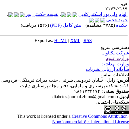
.
۲۱۸۹-۲۱
لهام ولی پور اسکندرکلایی
،
نفیسه حکمتی پور
،
مید حجتی
کیده
(۳۷۸۵ مشاهده)
|
متن کامل (PDF)
(۱۵۲۶ دریافت)
Export as:
HTML
|
XML
|
RSS
ترسی سریع
کت یکتاوب
ارت علوم
ارت بهداشت
مانه ارزیابی نشریات
لاعات تماس
رس:
زابل– خیابان فردوسی شرقی، جنب میراث فرهنگی–فردوسی
دفتر مجله پرستاری دیابت
دوق پستی :
۹۸۶۱۷۳۴۱۷۴
میل :
diabetes.journal.zbmu@gmail.com
که‌های اجتمایی
This work is licensed under a
Creative Commons Attributio
.
NonCommercial ۴,۰ International Licen