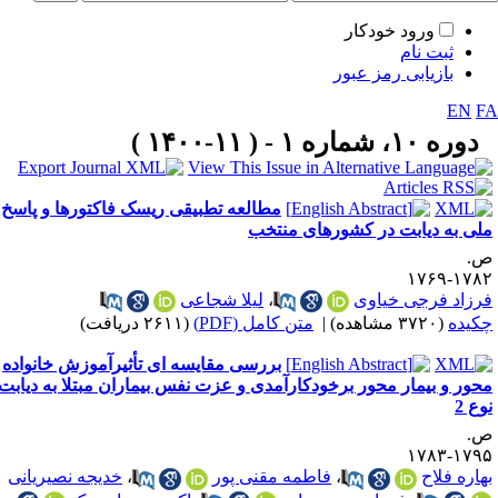
ورود خودکار
ثبت نام
بازیابی رمز عبور
EN
F
دوره ۱۰، شماره ۱ - ( ۱۱-۱۴۰۰ )
مطالعه تطبیقی ریسک فاکتورها و پاسخ
لی به دیابت در کشورهای منتخب
.
۱۷۸۲-۱۷
رزاد فرجی خیاوی
،
لیلا شجاعی
کیده
(۳۷۲۰ مشاهده)
|
متن کامل (PDF)
(۲۶۱۱ دریافت)
بررسی مقایسه ای تأثیرآموزش خانواده
حور و بیمار محور برخودکارآمدی و عزت نفس بیماران مبتلا به دیابت
وع 2
.
۱۷۹۵-۱۷
هاره فلاح
،
فاطمه مقنی پور
،
خدیجه نصیریانی