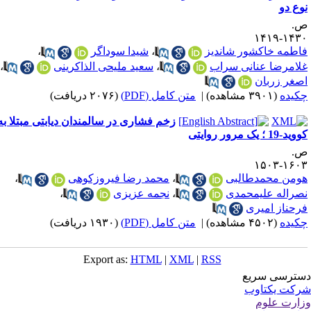
وع دو
.
۱۴۳۰-۱۴
اطمه خاکشور شاندیز
،
شیدا سوداگر
،
لامرضا عنانی سراب
،
سعید ملیحی الذاکرینی
،
صغر زربان
کیده
(۳۹۰۱ مشاهده)
|
متن کامل (PDF)
(۲۰۷۶ دریافت)
زخم فشاری در سالمندان دیابتی مبتلا به
د-19 ؛ یک مرور روایتی
.
۱۶۰۳-۱۵
ومن محمدطالبی
،
محمد رضا فیروزکوهی
،
صراله علیمحمدی
،
نجمه عزیزی
،
رحناز امیری
کیده
(۴۵۰۲ مشاهده)
|
متن کامل (PDF)
(۱۹۳۰ دریافت)
Export as:
HTML
|
XML
|
RSS
ترسی سریع
کت یکتاوب
ارت علوم