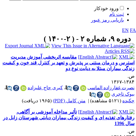
ورود خودکار
ثبت نام
بازیابی رمز عبور
EN
F
دوره ۹، شماره ۲ - ( ۲-۱۴۰۰ )
مقایسه اثربخشی آموزش مدیریت
سترس و درمان مبتنی بر پذیرش و تعهد بر کنترل قند خون و کیفیت
ندگی بیماران مبتلا به دیابت نوع دو
.
۱۳۸۴-۱۳
صرت غفارزاده الماسی
،
کبری حاج علیزاده
،
یوک تاجری
کیده
(۵۱۲۱ مشاهده)
|
متن کامل (PDF)
(۱۹۶۵ دریافت)
تأثیر مداخله آموزشی بر آگاهی،
فتارهای تغذیه ای و کیفیت زندگی بیماران دیابتی شهرستان زابل در
ل 1396
.