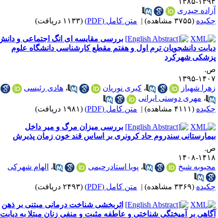
۱۳۹۴-۱۳
زاده حیدری
کیده
(۳۷۵۵ مشاهده)
|
متن کامل (PDF)
(۱۱۳۳ دریافت)
بررسی مقایسه ای انگ اجتماعی و دانش
یابت دانشجویان ترم اول و هفتم مقطع کارشناسی دانشگاه علوم
زشکی شهرکرد
.
۱۴۰۷-۱۳
هرا شهباز
،
کبری نوریان
،
هادی رئیسی
،
مهری دوستی ایرانی
کیده
(۴۱۱۱ مشاهده)
|
متن کامل (PDF)
(۱۹۸۱ دریافت)
بررسی میزان مرگ و میر داخل
یمارستانی سندروم حاد کرونری بر اساس قند خون زمان پذیرش
.
۱۴۱۸-۱۴
حبوبه شیخ
،
پویا استادرحیمی
،
الهام شهرکی
کیده
(۳۳۶۹ مشاهده)
|
متن کامل (PDF)
(۲۴۹۳ دریافت)
اثربخشی شناخت درمانی مبتنی بر ذهن
گاهی بر آمیختگی شناختی و عاطفه مثبت و منفی زنان مبتلا به دیابت