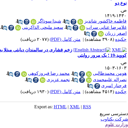
وع دو
.
۱۴۳۰-۱۴
اطمه خاکشور شاندیز
،
شیدا سوداگر
،
لامرضا عنانی سراب
،
سعید ملیحی الذاکرینی
،
صغر زربان
کیده
(۳۹۰۸ مشاهده)
|
متن کامل (PDF)
(۲۰۷۷ دریافت)
زخم فشاری در سالمندان دیابتی مبتلا به
د-19 ؛ یک مرور روایتی
.
۱۶۰۳-۱۵
ومن محمدطالبی
،
محمد رضا فیروزکوهی
،
صراله علیمحمدی
،
نجمه عزیزی
،
رحناز امیری
کیده
(۴۵۱۴ مشاهده)
|
متن کامل (PDF)
(۱۹۳۰ دریافت)
Export as:
HTML
|
XML
|
RSS
ترسی سریع
کت یکتاوب
ارت علوم