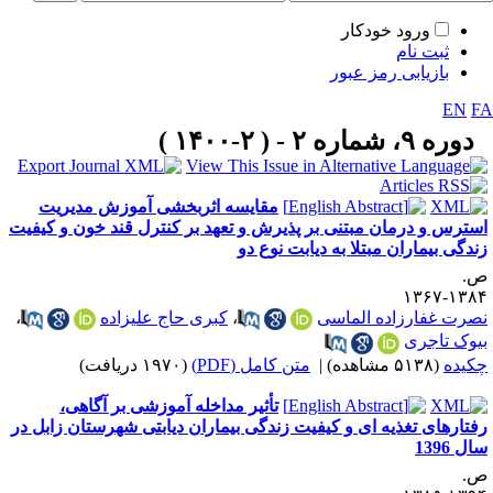
ورود خودکار
ثبت نام
بازیابی رمز عبور
EN
F
دوره ۹، شماره ۲ - ( ۲-۱۴۰۰ )
مقایسه اثربخشی آموزش مدیریت
سترس و درمان مبتنی بر پذیرش و تعهد بر کنترل قند خون و کیفیت
ندگی بیماران مبتلا به دیابت نوع دو
.
۱۳۸۴-۱۳
صرت غفارزاده الماسی
،
کبری حاج علیزاده
،
یوک تاجری
کیده
(۵۱۳۸ مشاهده)
|
متن کامل (PDF)
(۱۹۷۰ دریافت)
تأثیر مداخله آموزشی بر آگاهی،
فتارهای تغذیه ای و کیفیت زندگی بیماران دیابتی شهرستان زابل در
ل 1396
.