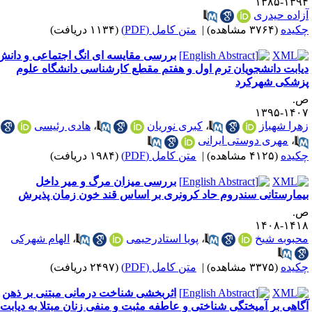
۱۳۹۴-۱۳
زاده حیدری
کیده
(۳۷۶۴ مشاهده)
|
متن کامل (PDF)
(۱۱۳۴ دریافت)
بررسی مقایسه ای انگ اجتماعی و دانش
یابت دانشجویان ترم اول و هفتم مقطع کارشناسی دانشگاه علوم
زشکی شهرکرد
.
۱۴۰۷-۱۳
هرا شهباز
،
کبری نوریان
،
هادی رئیسی
،
مهری دوستی ایرانی
کیده
(۴۱۲۵ مشاهده)
|
متن کامل (PDF)
(۱۹۸۴ دریافت)
بررسی میزان مرگ و میر داخل
یمارستانی سندروم حاد کرونری بر اساس قند خون زمان پذیرش
.
۱۴۱۸-۱۴
حبوبه شیخ
،
پویا استادرحیمی
،
الهام شهرکی
کیده
(۳۳۷۵ مشاهده)
|
متن کامل (PDF)
(۲۴۹۷ دریافت)
اثربخشی شناخت درمانی مبتنی بر ذهن
گاهی بر آمیختگی شناختی و عاطفه مثبت و منفی زنان مبتلا به دیابت