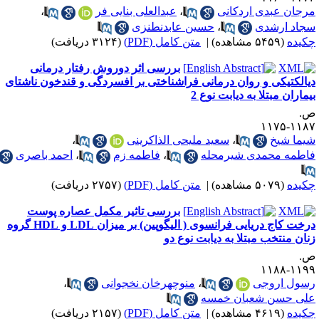
رجان عبدی اردکانی
،
عبدالعلی بنایی فر
،
جاد ارشدی
،
حسین عابدنطنزی
کیده
(۵۴۵۹ مشاهده)
|
متن کامل (PDF)
(۳۱۲۴ دریافت)
بررسی اثر دوروش رفتار درمانی
یالکتیکی و روان درمانی فراشناختی بر افسردگی و قندخون ناشتای
یماران مبتلا به دیابت نوع 2
.
۱۱۸۷-۱۱
یما شیخ
،
سعید ملیحی الذاکرینی
،
اطمه محمدی شیرمحله
،
فاطمه زم
،
احمد باصری
کیده
(۵۰۷۹ مشاهده)
|
متن کامل (PDF)
(۲۷۵۷ دریافت)
بررسی تاثیر مکمل عصاره پوست
درخت کاج دریایی فرانسوی ( الیگوپین) بر میزان LDL و HDL گروه
نان منتخب مبتلا به دیابت نوع دو
.
۱۱۹۹-۱۱
سول اروجی
،
منوچهرخان نخجوانی
،
لی حسن شعبان خمسه
کیده
(۴۶۱۹ مشاهده)
|
متن کامل (PDF)
(۲۱۵۷ دریافت)