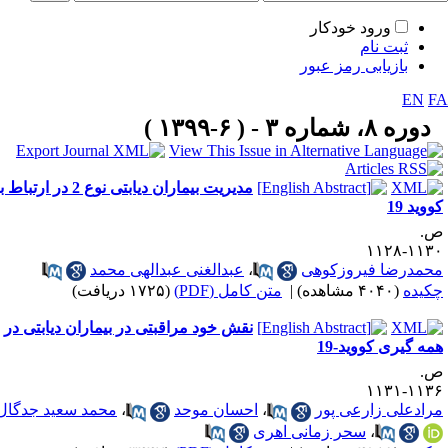
ورود خودکار
ثبت نام
بازیابی رمز عبور
EN
F
دوره ۸، شماره ۳ - ( ۶-۱۳۹۹ )
مدیریت بیماران دیابتی نوع 2 در ارتباط با
ووید 19
.
۱۱۳۰-۱۱
حمدرضا فیروزکوهی
،
عبدالغنی عبدالهی محمد
کیده
(۴۰۴۰ مشاهده)
|
متن کامل (PDF)
(۱۷۲۵ دریافت)
نقش خود مراقبتی در بیماران دیابتی در
مه گیری کووید-19
.
۱۱۳۶-۱۱
رادعلی زارعی پور
،
احسان موحد
،
محمد سعید جدگال
،
سحر زمانی اهری