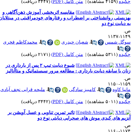
کیده
(۴۱۵۹ مشاهده)
|
متن کامل (PDF)
(۳۴۴۷ دریافت)
مقایسه اثربخشی آموزش ذهن‌آگاهی و
هزیستی روانشناختی بر اضطراب و رفتارهای خودمراقبتی در مبتلایان
ه دیابت نوع دو
.
۱۱۴۹-۱۱
وگل شمس
،
شعبان حیدری
،
محمدکاظم فخری
کیده
(۵۳۱۱ مشاهده)
|
متن کامل (PDF)
(۲۱۷۱ دریافت)
شیوع دیابت تیپ ۲ پس از بارداری در
نان با سابقه دیابت بارداری : مطالعه مرور سیستماتیک و متاآنالیز
.
۱۱۵۹-۱۱
انیا کاوه
،
کامبیز سادگی
،
ملیحه قرایی نجف آبادی
کیده
(۵۰۱۱ مشاهده)
|
متن کامل (PDF)
(۳۴۴۲ دریافت)
تاثیر تمرین تناوبی و عسل آویشن بر
نزیم های کبدی موش های صحرایی دیابتی نوع دو
.
۱۱۷۴-۱۱