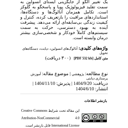
یک تغییر الگو از جایگزینی ایستای انسولین به
سمت تقلید فیزیولوژیک پویا و پاسخگو به گلوکز
است. تکامل همزمان آنالوگ‌ها و دستگاه‌ها،
استانداردهای مراقبت را بازتعریف کرده، کنترل و
کیفیت زندگی بی‌سابقه‌ای ارائه می‌دهد. پیشرفت
آینده به بهبود دسترسی، حرکت به سمت
سیستم‌های کاملاً خودکار و شخصی‌سازی بیشتر
درمان وابسته است.
واژه‌های کلیدی:
،
،
آنالوگ‌های انسولین
دیابت
دستگاه‌های
تحویل
(۳۰۰ دریافت)
متن کامل
[PDF 532 kb]
نوع مطالعه:
| موضوع مقاله:
پژوهشي
آموزش
پرستاری دیابتی
دریافت: 1404/9/20 | پذیرش: 1404/11/10 |
انتشار: 1404/6/10
بازنشر اطلاعات
این مقاله تحت شرایط
Creative Commons
Attribution-NonCommercial 4.0
International License
قابل بازنشر است.