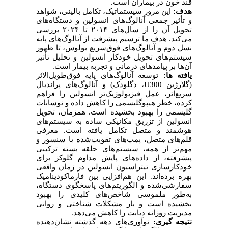
قند خون در بیماران است.
هدف:
این مرور سیستماتیک، تکامل بالینی، شواهد
و تأثیر جمعی آنالوگ‌های انسولین و دستگاه‌های
تحویل آن را از سال‌های ۲۰۱۴ تا ۲۰۲۴ بررسی
می‌کند. هدف ما ترسیم پیشرفت از آنالوگ‌های پایه
نسل دوم و آنالوگ‌های فوق‌سریع بولوس، تا ظهور
سیستم‌های تحویل خودکار انسولین و تحلیل تأثیر
آن‌ها بر پیامدهای درمانی و تجربه بیمار است.
یافته ها:
توسعه آنالوگ‌های پایه فوق‌طویل‌الاثر
(گلارژین
U300
، دگلودک) و آنالوگ‌های پراندیال
سریع‌اثر، عمل فیزیولوژیک‌تر انسولین را فراهم
کرده، خطر هیپوگلیسمی را کاهش داده و نوسانات
گلیسمی را بهبود بخشیده است. همزمان، تحویل
انسولین از تزریق مکانیکی ساده به سیستم‌های
هوشمند و متصل تکامل یافته است. معرفی
قلم‌های متصل، پمپ‌های تقویت‌شده با سنسور و
مهم‌تر از همه، سیستم‌های حلقه بسته ترکیبی
پیشرفته، از داده‌های پایش مداوم گلوکز برای
خودکارسازی تیتراسیون انسولین در زمان واقعی
بهره برده‌اند. این هم‌افزایی بین فارماکودینامیک
سفارشی‌شده و الگوریتم‌های پاسخگوی دستگاه،
به‌طور ملموسی شاخص‌های کلیدی را بهبود
بخشیده است و بار مشکلات شناختی و روانی
مدیریت روزانه دیابت را کاهش می‌دهد.
نتیجه گیری:
نوآوری‌های دهه گذشته نشان‌دهنده