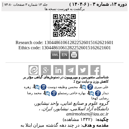
دوره ۱۳، شماره ۳ - ( ۶-۱۴۰۴ )
|
جلد ۱۳ شماره ۳ صفحات ۸۰-۷۳
برگشت به فهرست نسخه ها
Research code: 130448610612822526015162621601
Ethics code: 130448610612822526015162621601
شناسایی متفورمین و بوپروپیون در دمنوش‌های گیاهی مؤثر بر
کاهش وزن و دیابت نوع 2
،
،
علی میری
محسن وظیفه دوست
زهره
،
،
دیدار
بهاره حاجی رستملو
محمد رضا
رضایی کهخا
گروه علوم و صنایع غذایی، واحد نیشابور،
دانشگاه آزاد اسلامی، نیشابور، ایران. ،
amirmohsen@iau.ac.ir
چکیده:
(۱۳۳۲ مشاهده)
مقدمه و هدف
: در چند دهه گذشته میزان ابتلا به