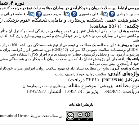
دوره ۴، شماره ۱ - ( زمستان ۱۳۹۴ )
بررسی ارتباط بین سلامت روان و خودکارآمدی در بیماران مبتلا به دیابت نوع دو مراجعه کنند
،
،
،
حسین شهدادی
علی منصوری
مریم خمری
فاطمه قربانی دین
عضو هیئت علمی دانشکده پرستاری و مامایی،دانشگاه علوم پزشکی زابل
چکیده:
(۵۵۶۱ مشاهده)
قدمه و هدف:
دیابت یکی ازعوامل تنش زای عمده و واقعی در زندگی است و کنترل آن متأثر
و کاهش تنش در بیماران می تواند فرد را در خودکارآمدی و کنترل بهتر بیماری یاری کند، لذا ای
شد.
واد و روش ها:
این مطالعه ی
CIDS
و پرسشنامه سلامت عمومی 12 سوالی
GHQ-12)
) مورد سنجش قرار گرفتند. برای تج
پیرسون، آزمون تی و تحلیل رگرسیون خطی) به وسیله ی نرم افزار
SPSS
استفاده شد
.
افته ها:
یافته های این پژوهش نشان داد که بین سلامت روان با خودکارآمدی همبستگی معنی داری وجود دارد (
خود کارآمدی را پیش بینی می کند
.
بحث و نتیجه گیری:
نتایج این مطالعه نشان داد که بهبود سلامت روان، افزایش میزان خودکارآمدی
واژه‌های کلیدی:
،
،
سلامت روان
خودکارآمدی
دیابت
(۳۲۴۱ دریافت)
متن کامل
[PDF 325 kb]
نوع مطالعه:
| موضوع مقاله:
پژوهشي
پرستاری دیابت در بیمارستان
دریافت: 1394/8/15 | پذیرش: 1395/1/3 | انتشار: 1395/2/27
بازنشر اطلاعات
این مقاله تحت شرایط
ternational License