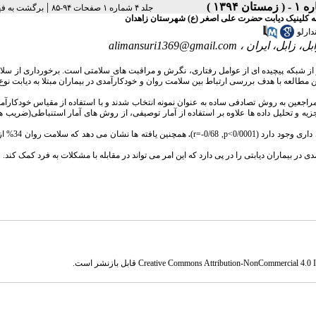
|
جلد ۴ شماره ۱ صفحات ۹۴-۸۵
برگشت به ف
ه به کلینیک دیابت حضرت علی اصغر (ع) شهرستان زاهدان
دارلو
، زابل، ایران ،
alimansuri1369@gmail.com
 از شبکه پیچیده ای از عوامل رفتاری، نگرش و مراقبت های سلامتی است
.
برخورداری از سلا
ن مطالعه با هدف بررسی ارتباط بین سلامت روان و خودکارآمدی در بیماران مبتلا به دیابت نوع 
ک مطالعه ی توصیفی از نوع همبسستگی می باشد. 100 نفر از مراجعین به روش تصادفی ساده به عنوان نمونه انتخاب شدند و با استفاده از مقیاس خود
زیه و تحلیل داده ها علاوه بر استفاده از آمار توصیفی، از روش های آمار استنباطی(ضریب
r=-0/68 ,p<0/0001)
.
همچنین یافته ها ن
 در بیماران دیابتی را در پی دارد که این امر می تواند در مقابله با مشکلات به فرد کمک کند
.
Creative Commons Attribution-NonCommercial 4.0 In
قابل بازنشر است.