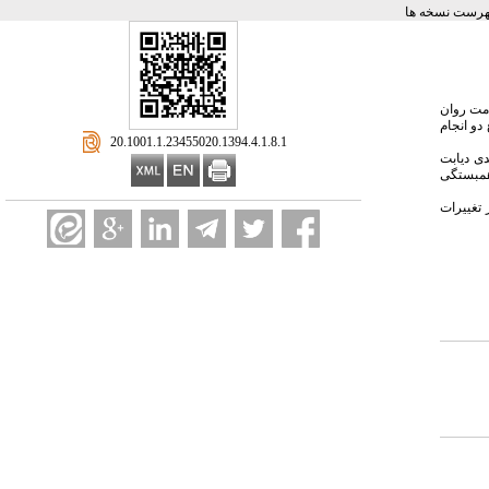
هرست نسخه ها
مت روان
دو انجام
‎ 20.1001.1.23455020.1394.4.1.8.1
کارآمدی دیابت
 همبستگی
شان می دهد که سلامت روان 34% از تغییرات