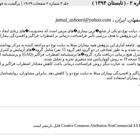
|
جلد ۳ شماره ۲ صفحات ۲۹-۱۹
برگشت به فه
فهان، ایران ،
jamal_ashoori@yahoo.com
ست. دیابت نوع دو یکی از شایع�ترین بیماری�های مزمن است که محدودیت�های زیادی ایجاد
این پژوهش با هدف بررسی تأثیر فراشناخت درمانی بر اضطراب فراگیر و افسردگی بیماران 
جامعه آماری این پژوهش همه بیماران مبتلا به دیابت نوع دو مراجعه کننده به مرکز بهداشت
شهر قرچک در سال 1394 بودند. از میان آنان 30 نفر با روش نمونه گیری تصادفی ساده انتخاب شدند و به طور تصادفی در دو گروه (هر گروه 15 نفر) شامل 
GAQ
) و پرسشنامه 
S
نسخه 19 به روش کوواریانس چند متغیری تجزیه و تحلیل شدند.
وجود داشت. به عبارت دیگر روش فراشناخت درمانی باعث کاهش معنادار اضطراب فراگیر و 
 و افسردگی بیماران مبتلا به دیابت نوع دو را کاهش دهد. بنابراین مشاوران، روانشناسان 
یماران استفاده کنند.
Creative Commons Attribution-NonCommercial 4.0 In
قابل بازنشر است.