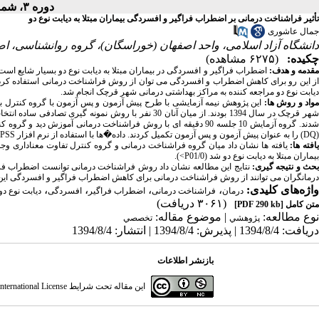
دوره ۳، شماره ۲ - ( تابستان ۱۳۹۴ )
تأثیر فراشناخت درمانی بر اضطراب فراگیر و افسردگی بیماران مبتلا به دیابت نوع دو
جمال عاشوری
دانشگاه آزاد اسلامی، واحد اصفهان (خوراسگان)، گروه روانشناسی، اص
چکیده:
(۶۲۷۵ مشاهده)
قدمه و هدف:
اضطراب فراگیر و افسردگی در بیماران مبتلا به دیابت نوع دو بسیار شایع ا
از این رو برای کاهش اضطراب و افسردگی می توان از روش فراشناخت درمانی استفاده کرد. 
دیابت نوع دو مراجعه کننده به مراکز بهداشتی درمانی شهر قرچک انجام شد.
واد و روش ها:
این پژوهش نیمه آزمایشی با طرح پیش آزمون و پس آزمون با گروه کنترل بود. 
دند. گروه آزمایش 10 جلسه 90 دقیقه ای با روش فراشناخت درمانی آموزش دید و گروه کنترل هیچ درمانی دریافت نکرد. گروه�ها پرسشنامه اضطراب فراگیر (
(
DQ
) را به عنوان پیش آزمون و پس آزمون تکمیل کردند. داده�ها با استفاده از نرم افزار
PSS
افته ها:
یافته ها نشان داد میان گروه فراشناخت درمانی و گروه کنترل تفاوت معناداری 
بیماران مبتلا به دیابت نوع دو شد (01/0
P
<
).
حث و نتیجه گیری:
نتایج این مطالعه نشان داد روش فراشناخت درمانی توانست اضطراب فراگیر
درمانگران می توانند از روش فراشناخت درمانی برای کاهش اضطراب فراگیر و افسردگی این ب
واژه‌های کلیدی:
،
،
،
،
درمان
فراشناخت درمانی
اضطراب فراگیر
افسردگی
دیابت نوع دو
(۳۰۶۱ دریافت)
متن کامل
[PDF 290 kb]
نوع مطالعه:
| موضوع مقاله:
پژوهشي
تخصصي
دریافت: 1394/8/4 | پذیرش: 1394/8/4 | انتشار: 1394/8/4
بازنشر اطلاعات
این مقاله تحت شرایط
ternational License