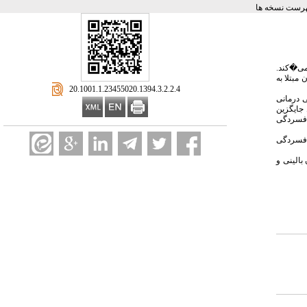
رست نسخه ها
 می�کند.
مبتلا به
‎ 20.1001.1.23455020.1394.3.2.2.4
ی درمانی
گروه�های آزمایش و کنترل جایگزین
افسردگی
افسردگی
بالینی و