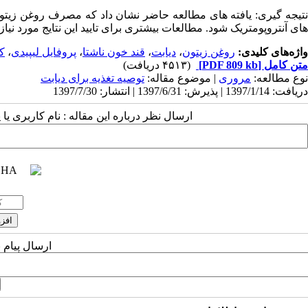
نتیجه گیری: یافته های مطالعه حاضر نشان داد که مصرف روغن زیتون 
های آنتروپومتریک شود. مطالعات بیشتری برای تایید این نتایج مورد نیاز
واژه‌های کلیدی:
روغن زیتون
،
دیابت
،
قند خون ناشتا
،
پروفایل لیپیدی
،
کا
متن کامل
[PDF 809 kb]
(۴۵۱۳ دریافت)
نوع مطالعه:
مروری
| موضوع مقاله:
توصیه تغذیه برای دیابت
دریافت: 1397/1/14 | پذیرش: 1397/6/31 | انتشار: 1397/7/30
ارسال نظر درباره این مقاله : نام کاربری ی
ارسال پیام 