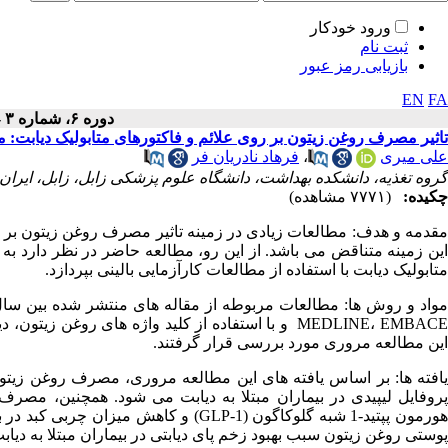
ورود خودکار
ثبت نام
بازیابی رمز عبور
EN
FA
دوره ۶، شماره ۳ - ( ۷-۱۳۹۷ )
تاثیر مصرف روغن زیتون بر روی علائم و فاکتورهای متابولیک دیابت: م
علی میری
،
فرهاد نادریان فر
گروه تغذیه، دانشکده بهداشت، دانشگاه علوم پزشکی زابل، زابل، ایران.
چکیده:
(۷۷۷۱ مشاهده)
مقدمه و هدف: مطالعات زیادی در زمینه تاثیر مصرف روغن زیتون بر ر
این زمینه متناقض می باشد. از این رو، مطالعه حاضر در نظر دارد به 
متابولیک دیابت با استفاده از مطالعات کارآزمایی بالینی بپردازد.
این مطالعه مروری مورد بررسی قرار گرفتند.
یافته ها: بر اساس یافته های این مطالعه مروری، مصرف روغن زیتون
پروفایل لیپیدی در بیماران مبتلا به دیابت می شود. همچنین، مصر
هورمون پپتید-1 شبه گلوکاگون (GLP-1) و 
پوستی روغن زیتون سبب بهبود زخم پای دیابتی در بیماران مبتلا به دیا