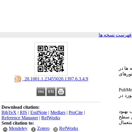
فهرست نسخه ها
 ها در
تورهای
‎ 20.1001.1.23455020.1397.6.3.4.9
PubMed، Google schola،
ه از کلید واژه های روغن زیتون، دیابت و کارآزمایی بالینی و پروفایل لیپیدی استخراج گردید. در کل، 11 مورد در
Download citation:
 بهبود
BibTeX
|
RIS
|
EndNote
|
Medlars
|
ProCite
|
ش سطح
Reference Manager
|
RefWorks
 استعمال
Send citation to:
Mendeley
Zotero
RefWorks