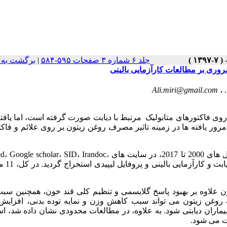
جلد ۶ شماره ۳ صفحات ۵۹۵-۵۸۴
|
برگشت به 
روری بر مطالعات کارآزمایی بالینی
 ،
Ali.miri@gmail.com
وی فاکتورهای متابولیک مرتبط با دیابت صورت گرفته است، اما یافته
مرور یافته ها در زمینه تاثیر مصرف روغن زیتون بر روی علائم و فاک
مواد و روش ها: مطالعات مربوطه از مقاله های منتشر شده بین سال های 2000 تا 2017، در سایت های r، SID، Irandoc
MEDLINE، EMBACE و با استفاد
 علاوه بر بهبود پاسخ گلایسمی و تنظیم کلی قند خون، همچنین سبب
ف روغن زیتون می تواند سبب کاهش وزن و نمایه توده بدنی، افزای
کاهش میزان چربی کبد در بیماران دیابتی شود. به علاوه، در مطالعات محدودی نشان داده شد،
بت می شود.