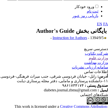
ورود خودکار
ثبت نام
بازیابی رمز عبور
EN
F
ایگانی بخش
Author's Guide
Instruction for Authors
- 1394/9/5 -
ترسی سریع
کت یکتاوب
ارت علوم
ارت بهداشت
مانه ارزیابی نشریات
لاعات تماس
رس:
زابل– خیابان فردوسی شرقی، جنب میراث فرهنگی–فردوسی
دفتر مجله پرستاری دیابت
دوق پستی :
۹۸۶۱۷۳۴۱۷۴
میل :
diabetes.journal.zbmu@gmail.com
که‌های اجتمایی
This work is licensed under a
Creative Commons Attributio