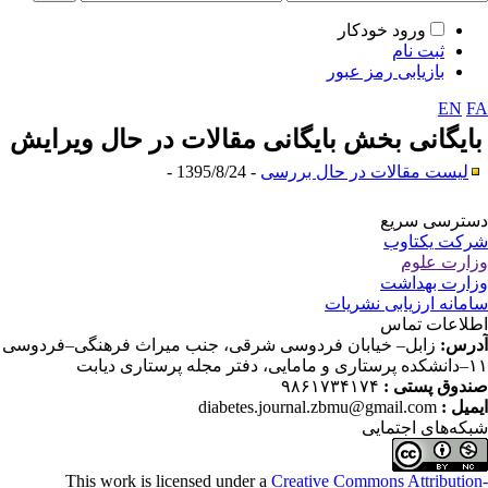
ورود خودکار
ثبت نام
بازیابی رمز عبور
EN
F
ایگانی بخش
بایگانی مقالات در حال ویرایش
لیست مقالات در حال بررسی
- 1395/8/24 -
ترسی سریع
کت یکتاوب
ارت علوم
ارت بهداشت
مانه ارزیابی نشریات
لاعات تماس
رس:
زابل– خیابان فردوسی شرقی، جنب میراث فرهنگی–فردوسی
دفتر مجله پرستاری دیابت
دوق پستی :
۹۸۶۱۷۳۴۱۷۴
میل :
diabetes.journal.zbmu@gmail.com
که‌های اجتمایی
This work is licensed under a
Creative Commons Attributio