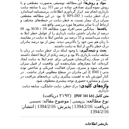
مواد و روش‌ها:
این مطالعه توصیفی به‌صورت مقطعی و با
روش نمونه‌گیری تصادفی ساده در بین 315 زن با سابقه دیابت
بارداری انجام شد. ابزار گردآوری اطلاعات، پرسشنامه استاندارد
درک خطر دیابت ( RPS-DD )1 بود. در این مطالعه مقطعی
میزان درک بیمار نسبت به خطر دیابت در حیطه‌های مختلف و
ارتباط آن با سایر متغیرها مورد بررسی واقع شد.
یافته‌ها
: میانگین سنی افراد مورد مطالعه 3/6 ± 36/30 بود. 69
درصد از مادران داشتن دیابت بارداری را از عوامل خطر ابتلا به
دیابت می‌دانستند و 33 درصد نیز شانس ابتلا به دیابت در مقایسه
با زنان هم سن خود را بالاترمی دیدند. بیش از نود درصد مادران
درک خطر بالایی از ابتلا به دیابت داشتند.
بحث و نتیجه‌گیری:
با وجود اینکه درک خطر دیابت در زنان با
سابقه دیابت بارداری بالا بود و درصد زیادی از آن‌ها اعتقاد داشتند
که در سبک زندگی‌شان تغییراتی برای عدم ابتلا به دیابت ایجاد
کرده‌اند، اما معیارهای نشان‌دهنده این واقعیت از قبیل میزان
مصرف میوه و سبزی، میزان فعالیت فیزیکی و شاخص توده
بدنی ( BMI )2 این مادران در سطح مطلوبی قرار نداشت . در
کنار آموزش باید به اهمیت پیگیری زنان، برنامه‌های مراقبت در
منزل و مشاوره حضوری توجه بیشتری معطوف شود.
واژه‌های کلیدی:
،
،
درک خطر
دیابت حاملگی
سابقه دیابت
بارداری
(۲۱۹۲ دریافت)
متن کامل
[PDF 341 kb]
نوع مطالعه:
| موضوع مقاله:
پژوهشي
تخصصي
دریافت: 1394/2/16 | پذیرش: 1394/2/16 | انتشار:
1394/2/16
بازنشر اطلاعات