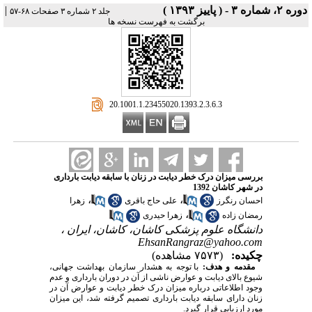
دوره ۲، شماره ۳ - ( پاييز ۱۳۹۳ )
|
جلد ۲ شماره ۳ صفحات ۶۸-۵۷
برگشت به فهرست نسخه ها
‎ 20.1001.1.23455020.1393.2.3.6.3
بررسی میزان درک خطر دیابت در زنان با سابقه دیابت بارداری
در شهر کاشان 1392
،
،
احسان رنگرز
علی حاج باقری
زهرا
،
رمضان زاده
زهرا حیدری
دانشگاه علوم پزشکی کاشان، کاشان، ایران ،
EhsanRangraz@yahoo.com
چکیده:
(۷۵۷۳ مشاهده)
مقدمه و هدف:
با توجه به هشدار سازمان بهداشت جهانی،
شیوع بالای دیابت و عوارض ناشی از آن در دوران بارداری و عدم
وجود اطلاعاتی درباره میزان درک خطر دیابت و عوارض آن در
زنان دارای سابقه دیابت بارداری تصمیم گرفته شد، این میزان
مورد ارزیابی قرار گیرد.