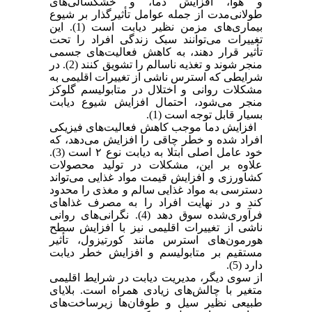
و هوا، افزایش دما، و خشکسالی‌های
طولانی‌مدت از جمله عوامل تأثیرگذار بر شیوع
بیماری‌های مزمن نظیر دیابت است
(1)
. این
تغییرات می‌توانند سبک زندگی افراد را تحت
تأثیر قرار دهند، به کاهش فعالیت‌های جسمی
منجر شوند و تغذیه ناسالم را تشویق کنند
(2)
. در
شرایطی که استرس ناشی از تغییرات اقلیمی به
مشکلات روانی و اختلال در متابولیسم گلوکز
منجر می‌شود، احتمال افزایش شیوع دیابت
بسیار قابل توجه است
(1)
.
افزایش دما موجب کاهش فعالیت‌های فیزیکی
افراد شده و خطر چاقی را افزایش می‌دهد، که
خود عامل اصلی ابتلا به دیابت نوع ۲ است
(3)
.
علاوه بر این، مشکلات در تولید محصولات
کشاورزی و افزایش قیمت مواد غذایی می‌تواند
دسترسی به مواد غذایی سالم و مغذی را محدود
کند و در نهایت افراد را به مصرف غذاهای
فرآوری‌شده سوق دهد
(4)
. نگرانی‌های روانی
ناشی از تغییرات اقلیمی نیز با افزایش سطح
هورمون‌های استرس مانند کورتیزول، تأثیر
مستقیم بر متابولیسم و افزایش خطر دیابت
دارد (5)
.
از سوی دیگر، مدیریت دیابت در شرایط اقلیمی
متغیر با چالش‌های زیادی همراه است. بلایای
طبیعی نظیر سیل و طوفان‌ها زیرساخت‌های