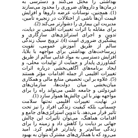
بهداشتی را مختل می‌کنند و دسترسی به
درمان‌ها و داروهای ضروری را محدود می‌سازند
(1). همچنین، نوسانات عرضه داروها و افزایش
قیمت آن‌ها ناشی از اختلالات در زنجیره تأمین،
مدیریت این بیماری را دشوارتر می‌کند (2).
برای مقابله با اثرات تغییرات اقلیمی بر دیابت،
تدوین و اجرای استراتژی‌های سازگاری و
پیشگیری ضروری است (4). ترویج سبک زندگی
سالم از طریق آموزش عمومی، تقویت
زیرساخت‌های بهداشتی برای مواجهه با بلایا،
افزایش دسترسی به مواد غذایی سالم از طریق
کشاورزی پایدار و حمایت از تولیدات محلی، و
ایجاد برنامه‌های آگاهی‌بخشی درباره اثرات
تغییرات اقلیمی از جمله اقدامات مؤثر هستند
(5). علاوه بر این، تخصیص منابع مالی و همکاری
میان‌بخشی میان دولت‌ها، سازمان‌های
غیردولتی و جامعه علمی می‌تواند راه را برای
مواجهه بهتر با این چالش‌ها هموار سازد (1).
در نهایت، تغییرات اقلیمی نه‌تنها سلامت
جسمانی، بلکه کیفیت زندگی افراد را نیز تحت
تأثیر قرار می‌دهد. با تدوین استراتژی‌های جامع و
اقدامات هماهنگ، می‌توان تأثیرات این چالش
جهانی بر دیابت را کاهش داد و زمینه را برای
زندگی سالم‌تر و پایدارتر فراهم کرد. امید
می‌رود که با همکاری‌های مشترک بتوان به بهبود