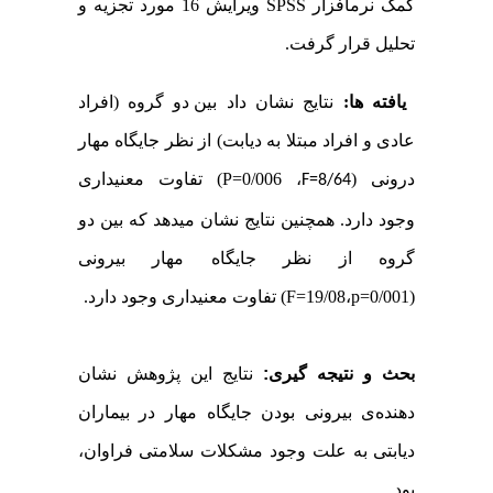
کمک نرم­افزار
SPSS
ویرایش 16 مورد تجزیه و
تحلیل قرار گرفت.
یافته ­ها:
نتایج نشان داد
بین دو گروه (افراد
عادی و افراد مبتلا به دیابت) از نظر جایگاه مهار
درونی (
، P
=0/006
) تفاوت معنی­داری
F=8/64
وجود دارد. همچنین نتایج نشان می­دهد که بین دو
گروه از نظر جایگاه مهار بیرونی
(F
=19/08،p=0/001
) تفاوت معنی­داری وجود دارد.
بحث و نتیجه­ گیری
:
نتایج این پژوهش نشان
دهنده­­­­­­­­­­­­­­­­­­­­­­­­­­­­­­­­­­ی بیرونی بودن جایگاه مهار در بیماران
دیابتی به علت وجود مشکلات سلامتی فراوان،
بود.