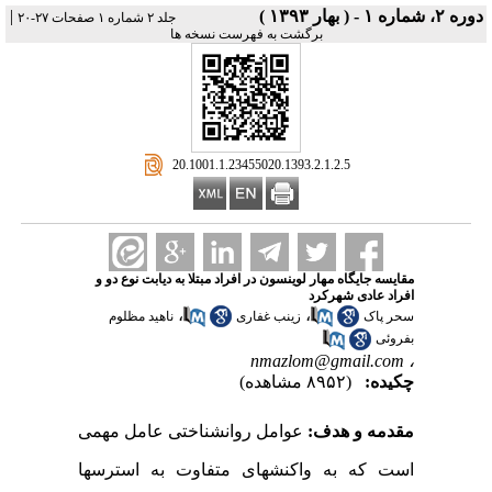
دوره ۲، شماره ۱ - ( بهار ۱۳۹۳ )
|
جلد ۲ شماره ۱ صفحات ۲۷-۲۰
برگشت به فهرست نسخه ها
‎ 20.1001.1.23455020.1393.2.1.2.5
مقایسه جایگاه مهار لوینسون در افراد مبتلا به دیابت نوع دو و
افراد عادی شهرکرد
،
،
سحر پاک
زینب غفاری
ناهید مظلوم
بفروئی
nmazlom@gmail.com
،
چکیده:
(۸۹۵۲ مشاهده)
مقدمه و هدف:
عوامل روانشناختی عامل مهمی
است که به واکنش­های متفاوت به استرس­ها