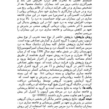
سیستم عصبی به محرک های دردزا افزایش می یابد و
هیپرآلژزی دیابتی بروز می کند. بیماران دیابتیک معمولا بعد از
تشخیص بیماری و در طی فرایند درمان، از علائم روانی رنج می
برند و در جریان سازگاری با بیماری خود دچار پریشانی روانی (
اضطراب، افسردگی و استرس) می شوند در این میان فاجعه
سازی در این بیماران می تواند حساسیت به درد را بالا برده و
موجب افزایش توجه به درد شود. لذا در این پژوهش بدنبال این
هستیم تا اثر بخشی روان درمانی گروهی مبتنی بر پذیرش و
تعهد بر کاهش پریشانی و فاجعه سازی درد در این بیماران را
بررسی نماییم .
روش پژوهش:
پژوهش حاضر از نوع نیمه تجربی از نوع پیش
آزمون- پس آزمون با گروه کنترل و گمارش تصادفی بوده است.
جامعه آماری پژوهش شامل کلیه بیماران دیابتیک مبتلا به درد
مزمن مراجعه کننده به کلینیک درد و بیمارستان امیرالمومنین(ع)
شهرستان زابل در شش ماهه دوم سال 1396 بوده که از میان
آنها 30 نفر(زن و مرد) به روش نمونه گیری هدفمند از طریق
انجام مصاحبه بالینی انتخاب و پس از احراز شرایط ورود و
خروج پژوهش وارد فرایند درمان شده اند. نمونه بطور تصادفی
ساده 15نفر در گروه آزمایش و 15 نفر در گروه کنترل قرار
گرفتند. ابزار این پژوهش پرسشنامه پریشانی کسلر ،پرسشنامه
فاجعه سازی سالیوان و بسته درمانی Act بود که این بسته
شامل 8 جلسه رواندرمانی مبتنی بر پذیرش و تعهد است که
گروه آزمایش بصورت گروهی توسط روانشناس دریافت
کردند.در حالیکه گروه کنترل هیچ گونه مداخله ای دریافت نکرند.
یافته ها:
با توجه به نتایج بدست آمده دو گروه به لحاظ پریشانی
و فاجعه سازی درد در مرحله پس آزمون با کنترل اثر پیش
آزمون با هم تفاوت معنی داری داشتند. (p< 0/0001)
نتیجه گیری
: نتایج پژوهش حاضر بیانگر اثر بخشی درمان گروهی
مبتنی بر پذیرش و تعهد بر کاهش پریشانی و فاجعه سازی درد ،
بیماران دیابتیک با درد مزمن می باشد. لذا استفاده از این روش