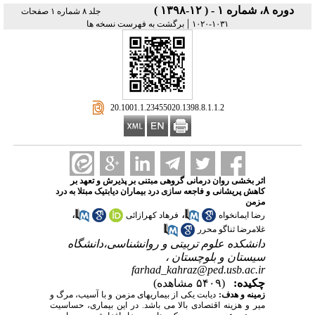
دوره ۸، شماره ۱ - ( ۱۲-۱۳۹۸ )
جلد ۸ شماره ۱ صفحات
|
۱۰۳۱-۱۰۲۰
برگشت به فهرست نسخه ها
‎ 20.1001.1.23455020.1398.8.1.1.2
اثر بخشی روان درمانی گروهی مبتنی بر پذیرش و تعهد بر
کاهش پریشانی و فاجعه سازی درد بیماران دیابتیک مبتلا به درد
مزمن
،
،
رضا ایمانخواه
فرهاد کهرازائی
غلامرضا ثناگو محرر
دانشکده علوم تربیتی و روانشناسی،دانشگاه
سیستان و بلوچستان ،
farhad_kahraz@ped.usb.ac.ir
چکیده:
(۵۴۰۹ مشاهده)
زمینه و هدف:
دیابت یکی از بیماریهای مزمن و با آسیب، مرگ و
میر و هزینه اقتصادی بالا می باشد. در این بیماری، حساسیت