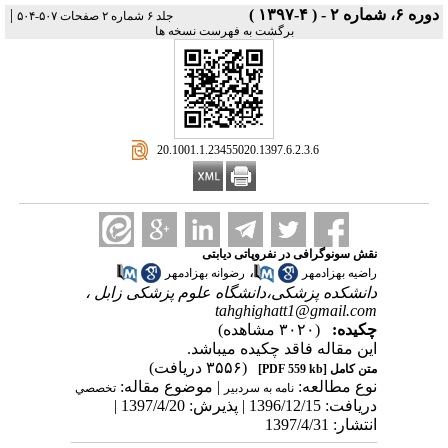
دوره ۶، شماره ۲ - ( ۴-۱۳۹۷ )
|
جلد ۶ شماره ۲ صفحات ۵۰۷-۵۰۴
برگشت به فهرست نسخه ها
‎ 20.1001.1.23455020.1397.6.2.3.6
نقش سونوگرافی در نفروپاتی دیابتی
،
راضیه بهزادمهر
رضوانه بهزادمهر
دانشکده پزشکی،دانشگاه علوم پزشکی زابل ،
tahghighatt1@gmail.com
چکیده:
(۳۰۲۰ مشاهده)
این مقاله فاقد چکیده می​باشد.
(۳۵۵۶ دریافت)
متن کامل
[PDF 559 kb]
نوع مطالعه:
| موضوع مقاله:
نامه به سردبیر
تخصصي
دریافت: 1396/12/15 | پذیرش: 1397/4/20 |
انتشار: 1397/4/31